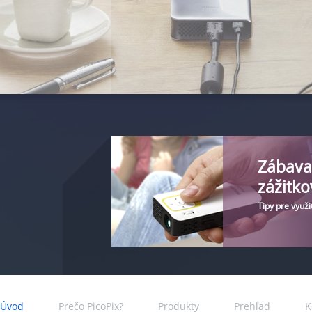
Zábava 
zážitko
Tipy pre využi
Úvod
Prečo PicoPix?
Produkty
Prehľad
K