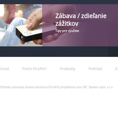
Zábava / zdieľanie
zážitkov
Tipy pre využitie
Úvod
Prečo PicoPix?
Produkty
Prehľad
K
Stránku spravuje priamy dovozca PicoPix projektorov pre SR: Spelex spol. s r.o.