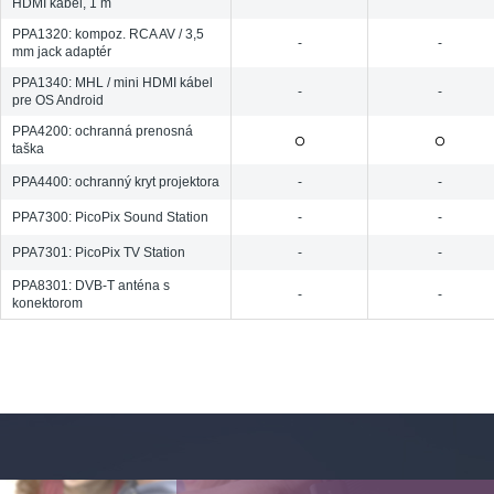
HDMI kábel, 1 m
PPA1320: kompoz. RCA AV / 3,5
-
-
mm jack adaptér
PPA1340: MHL / mini HDMI kábel
-
-
pre OS Android
PPA4200: ochranná prenosná
taška
PPA4400: ochranný kryt projektora
-
-
PPA7300: PicoPix Sound Station
-
-
PPA7301: PicoPix TV Station
-
-
PPA8301: DVB-T anténa s
-
-
konektorom