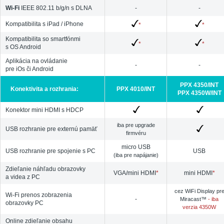
Wi-Fi
IEEE 802.11 b/g/n s DLNA
-
-
Kompatibilita s iPad / iPhone
*
*
Kompatibilita so smartfónmi
*
*
s OS Android
Aplikácia na ovládanie
-
-
pre iOs či Android
PPX 4350/INT
Konektivita a rozhrania:
PPX 4010/INT
PPX 4350W/INT
Konektor mini HDMI s HDCP
iba pre upgrade
USB rozhranie pre externú pamäť
firmvéru
micro USB
USB rozhranie pre spojenie s PC
USB
(iba pre napájanie)
Zdieľanie náhľadu obrazovky
VGA/mini HDMI
*
mini HDMI
*
a videa z PC
cez WiFi Display pr
Wi-Fi prenos zobrazenia
-
Miracast™
- iba
obrazovky PC
verzia 4350W
Online zdieľanie obsahu