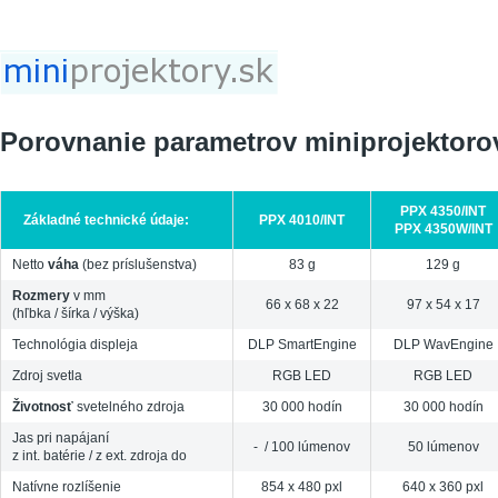
Jump to navigation
Porovnanie parametrov miniprojektoro
PPX 4350/INT
Základné technické údaje:
PPX 4010/INT
PPX 4350W/INT
Netto
váha
(bez príslušenstva)
83 g
129 g
Rozmery
v mm
66 x 68 x 22
97 x 54 x 17
(hľbka / šírka / výška)
Technológia displeja
DLP SmartEngine
DLP WavEngine
Zdroj svetla
RGB LED
RGB LED
Životnosť
svetelného zdroja
30 000 hodín
30 000 hodín
Jas pri napájaní
- / 100 lúmenov
50 lúmenov
z int. batérie / z ext. zdroja do
Natívne rozlíšenie
854 x 480 pxl
640 x 360 pxl