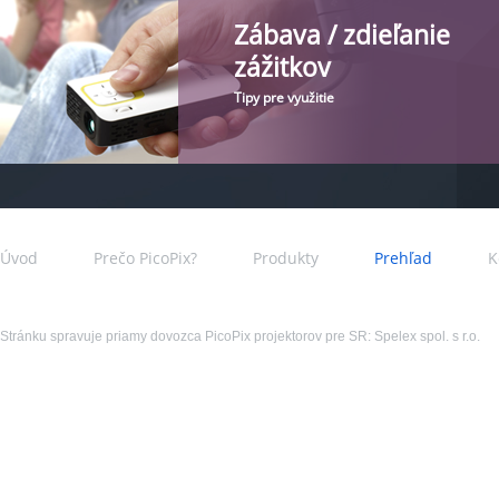
Zábava / zdieľanie
zážitkov
Tipy pre využitie
Úvod
Prečo PicoPix?
Produkty
Prehľad
K
Stránku spravuje priamy dovozca PicoPix projektorov pre SR: Spelex spol. s r.o.