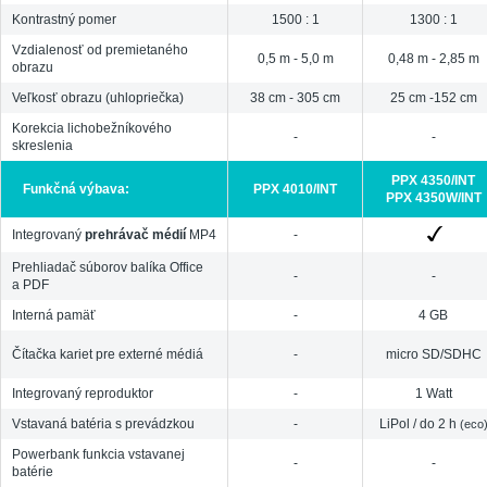
Kontrastný pomer
1500 : 1
1300 : 1
Vzdialenosť od premietaného
0,5 m - 5,0 m
0,48 m - 2,85 m
obrazu
Veľkosť obrazu (uhlopriečka)
38 cm - 305 cm
25 cm -152 cm
Korekcia lichobežníkového
-
-
skreslenia
PPX 4350/INT
Funkčná výbava:
PPX 4010/INT
PPX 4350W/INT
Integrovaný
prehrávač médií
MP4
-
Prehliadač súborov balíka Office
-
-
a PDF
Interná pamäť
-
4 GB
Čítačka kariet pre externé médiá
-
micro SD/SDHC
Integrovaný reproduktor
-
1 Watt
Vstavaná batéria s prevádzkou
-
LiPol / do 2 h
(eco
Powerbank funkcia vstavanej
-
-
batérie