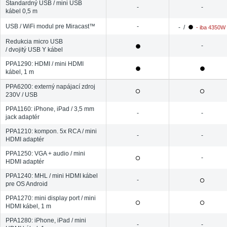
Štandardný USB / mini USB
-
-
kábel 0,5 m
USB / WiFi modul pre Miracast™
-
- /
- iba 4350W
Redukcia micro USB
-
/ dvojitý USB Y kábel
PPA1290: HDMI / mini HDMI
kábel, 1 m
PPA6200: externý napájací zdroj
230V / USB
PPA1160: iPhone, iPad / 3,5 mm
-
-
jack adaptér
PPA1210: kompon. 5x RCA / mini
-
-
HDMI adaptér
PPA1250: VGA + audio / mini
-
HDMI adaptér
PPA1240: MHL / mini HDMI kábel
-
pre OS Android
PPA1270: mini display port / mini
HDMI kábel, 1 m
PPA1280: iPhone, iPad / mini
-
-