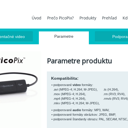
Jump to navigation
Úvod
Prečo PicoPix?
Produkty
Prehľad
Kd
Parametre
entačné video
Podpora
Parametre produktu
Kompatibilita:
• podporované
video
formáty:
.avi (MPEG-4; H.264; M-JPEG),
.ts (H.264),
.mov (MPEG-4; H.264),
.rm (RV3; RV4),
.mp4 (MPEG-4; H.264),
.rmvb (RV3; RV4)
.mkv (MPEG-4; H.264
; M-JPEG
),
• podporované
audio
formáty: MP3, WAV,
• podporované formáty obrázkov: JPEG, BMP,
• podporované štandardy obrazu: PAL, SECAM, NTSC,