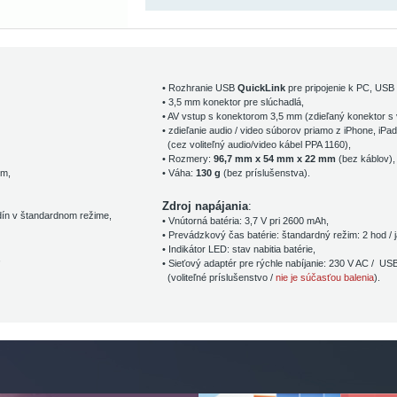
• Rozhranie USB
QuickLink
pre pripojenie k PC, USB k
• 3,5 mm konektor pre slúchadlá,
• AV vstup s konektorom 3,5 mm (zdieľaný konektor s 
• zdieľanie audio / video súborov priamo z iPhone, iPad
(cez voliteľný audio/video kábel PPA 1160),
• Rozmery:
96,7 mm x 54 mm x 22 mm
(bez káblov),
cm,
• Váha:
130 g
(bez príslušenstva).
Zdroj napájania
:
ín v štandardnom režime,
• Vnútorná batéria: 3,7 V pri 2600 mAh,
• Prevádzkový čas batérie: štandardný režim: 2 hod / j
• Indikátor LED: stav nabitia batérie,
,
•
Sieťový adaptér pre rýchle nabíjanie: 230 V AC / USB 
(voliteľné príslušenstvo /
nie je súčasťou balenia
).