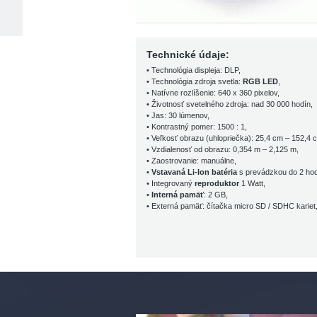
Technické údaje:
• Technológia displeja: DLP,
• Technológia zdroja svetla:
RGB LED
,
• Natívne rozlíšenie: 640 x 360 pixelov,
• Životnosť svetelného zdroja: nad 30 000 hodín,
• Jas: 30 lúmenov,
• Kontrastný pomer: 1500 : 1,
• Veľkosť obrazu (uhlopriečka): 25,4 cm – 152,4 
• Vzdialenosť od obrazu: 0,354 m – 2,125 m,
• Zaostrovanie: manuálne,
•
Vstavaná Li-Ion batéria
s prevádzkou do 2 hod
• Integrovaný
reproduktor
1 Watt,
•
Interná pamäť
: 2 GB,
• Externá pamäť: čítačka micro SD / SDHC kariet