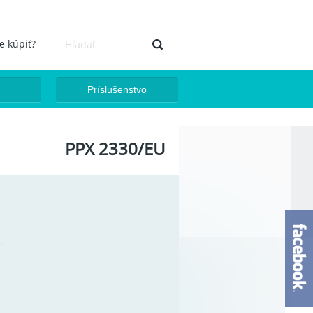
e kúpiť?
Hľadať
Vyhľadávanie
Príslušenstvo
PPX 2330/EU
,