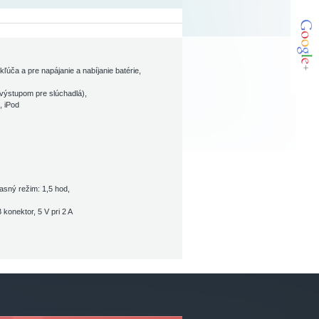
ľúča a pre napájanie a nabíjanie batérie,
výstupom pre slúchadlá),
, iPod
asný režim: 1,5 hod,
konektor, 5 V pri 2 A