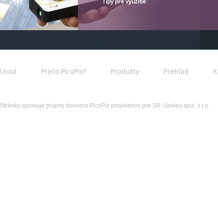
Tipy pre využitie
Úvod
Prečo PicoPix?
Produkty
Prehľad
K
Stránku spravuje priamy dovozca PicoPix projektorov pre SR: Spelex spol. s r.o.