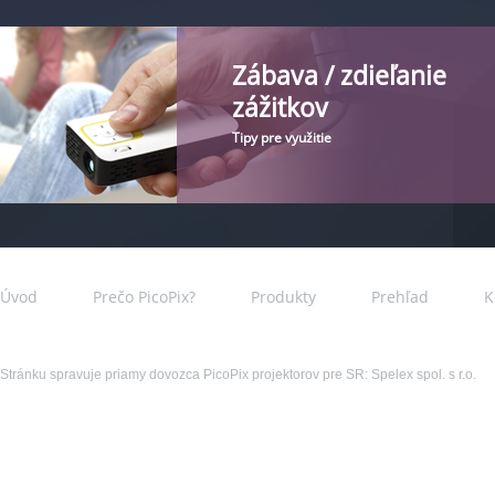
Zábava / zdieľanie
zážitkov
Tipy pre využitie
Úvod
Prečo PicoPix?
Produkty
Prehľad
K
Stránku spravuje priamy dovozca PicoPix projektorov pre SR: Spelex spol. s r.o.