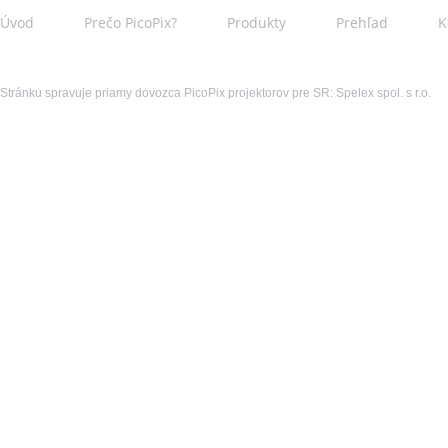
Úvod
Prečo PicoPix?
Produkty
Prehľad
K
Stránku spravuje priamy dovozca PicoPix projektorov pre SR: Spelex spol. s r.o.