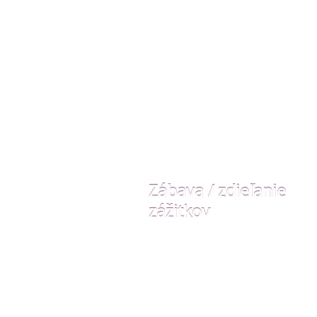
Zábava / zdieľanie
zážitkov
Tipy pre využitie