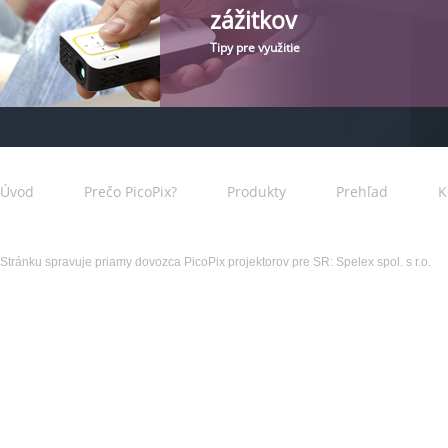
zážitkov
Tipy pre využitie
Úvod
Prečo PicoPix?
Produkty
Prehľad
K
Stránku spravuje priamy dovozca PicoPix projektorov pre SR: Spelex spol. s r.o.