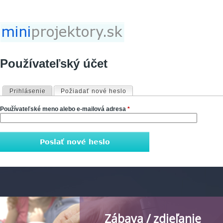
Jump to navigation
Používateľský účet
Primárne karty
Prihlásenie
Požiadať nové heslo
(aktívna karta)
Používateľské meno alebo e-mailová adresa
*
Zábava / zdieľanie